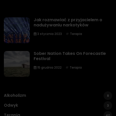
Jak rozmawiać z przyjacielem o
nadużywaniu narkotyków
3 stycznia 2023
Terapia
Sober Nation Takes On Forecastle
Festival
15 grudnia 2022
Terapia
Alkoholizm
8
Odwyk
3
Terapia
40