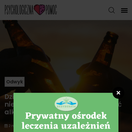
Odwyk
❌
Dziesięć powodów, dla których
niektórzy z nas powinni ograniczyć
alkohol
2 marca 2021