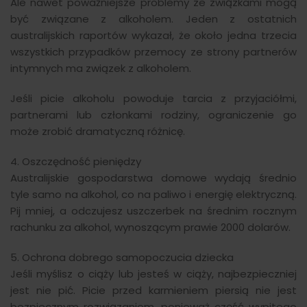
Ale nawet poważniejsze problemy ze związkami mogą
być związane z alkoholem. Jeden z ostatnich
australijskich raportów wykazał, że około jedna trzecia
wszystkich przypadków przemocy ze strony partnerów
intymnych ma związek z alkoholem.
Jeśli picie alkoholu powoduje tarcia z przyjaciółmi,
partnerami lub członkami rodziny, ograniczenie go
może zrobić dramatyczną różnicę.
4. Oszczędność pieniędzy
Australijskie gospodarstwa domowe wydają średnio
tyle samo na alkohol, co na paliwo i energię elektryczną.
Pij mniej, a odczujesz uszczerbek na średnim rocznym
rachunku za alkohol, wynoszącym prawie 2000 dolarów.
5. Ochrona dobrego samopoczucia dziecka
Jeśli myślisz o ciąży lub jesteś w ciąży, najbezpieczniej
jest nie pić. Picie przed karmieniem piersią nie jest
bezpiecznym rozwiązaniem, ponieważ część wypitego