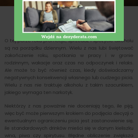
O tej porze roku promocje, sprzedaż i spożycie alkoholu
są na porządku dziennym. Wielu z nas lubi świętować
zakończenie roku, spotkania w pracy i w gronie
rodzinnym, wakacje oraz czas na odpoczynek i relaks.
Ale może to być również czas, kiedy doświadczamy
negatywnych konsekwencji własnego lub cudzego picia.
Wielu z nas nie traktuje alkoholu z takim szacunkiem,
jakiego wymaga ten narkotyk.
Niektórzy z nas poważnie nie doceniają tego, ile piją,
więc być może pierwszym krokiem do podjęcia decyzji o
ewentualnym ograniczeniu picia jest zastanowienie się,
ile standardowych drinków mieści się w danym kieliszku
wina, piwa czy spirytusu. Błędne obliczenie zwiększa